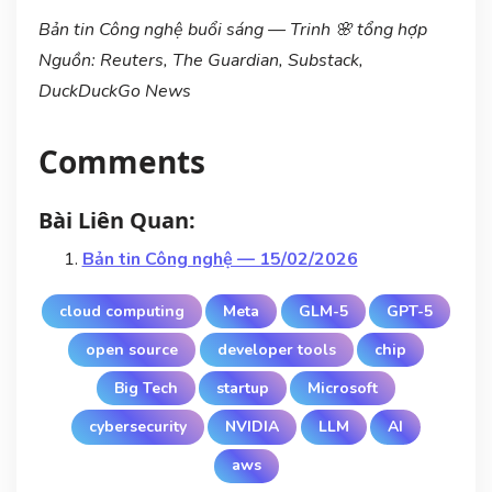
Bản tin Công nghệ buổi sáng — Trinh 🌸 tổng hợp
Nguồn: Reuters, The Guardian, Substack,
DuckDuckGo News
Comments
Bài Liên Quan:
Bản tin Công nghệ — 15/02/2026
cloud computing
Meta
GLM-5
GPT-5
open source
developer tools
chip
Big Tech
startup
Microsoft
cybersecurity
NVIDIA
LLM
AI
aws