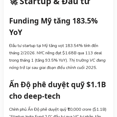
🚀 Startup & Đầu tư
Funding Mỹ tăng 183.5%
YoY
Đầu tư startup tại Mỹ tăng vọt 183.54% tính đến
tháng 2/2026. NYC riêng đạt $1.68B qua 113 deal
trong tháng 1 (tăng 93.5% YoY).
Thị trường VC đang
nóng trở lại sau giai đoạn điều chỉnh cuối 2025.
Ấn Độ phê duyệt quỹ $1.1B
cho deep-tech
Chính phủ Ấn Độ phê duyệt quỹ ₹10,000 crore ($1.1B)
“Startup India Fund 2.0” đầu tư qua VC tư nhân, tập