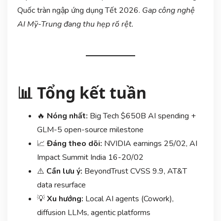
Quốc tràn ngập ứng dụng Tết 2026.
Gap công nghệ
AI Mỹ-Trung đang thu hẹp rõ rệt.
📊 Tổng kết tuần
🔥
Nóng nhất:
Big Tech $650B AI spending +
GLM-5 open-source milestone
📈
Đáng theo dõi:
NVIDIA earnings 25/02, AI
Impact Summit India 16-20/02
⚠️
Cần lưu ý:
BeyondTrust CVSS 9.9, AT&T
data resurface
💡
Xu hướng:
Local AI agents (Cowork),
diffusion LLMs, agentic platforms