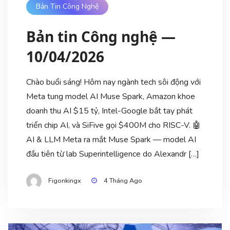
Bản Tin Công Nghệ
Bản tin Công nghệ —
10/04/2026
Chào buổi sáng! Hôm nay ngành tech sôi động với
Meta tung model AI Muse Spark, Amazon khoe
doanh thu AI $15 tỷ, Intel-Google bắt tay phát
triển chip AI, và SiFive gọi $400M cho RISC-V. 🤖
AI & LLM Meta ra mắt Muse Spark — model AI
đầu tiên từ lab Superintelligence do Alexandr […]
Figonkingx
4 Tháng Ago