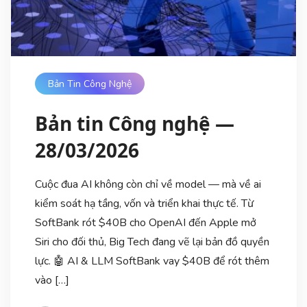
Bản Tin Công Nghệ
Bản tin Công nghệ —
28/03/2026
Cuộc đua AI không còn chỉ về model — mà về ai
kiểm soát hạ tầng, vốn và triển khai thực tế. Từ
SoftBank rót $40B cho OpenAI đến Apple mở
Siri cho đối thủ, Big Tech đang vẽ lại bản đồ quyền
lực. 🤖 AI & LLM SoftBank vay $40B để rót thêm
vào […]