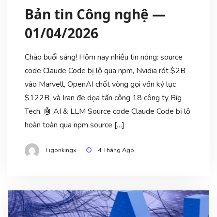
Bản tin Công nghệ —
01/04/2026
Chào buổi sáng! Hôm nay nhiều tin nóng: source
code Claude Code bị lộ qua npm, Nvidia rót $2B
vào Marvell, OpenAI chốt vòng gọi vốn kỷ lục
$122B, và Iran đe dọa tấn công 18 công ty Big
Tech. 🤖 AI & LLM Source code Claude Code bị lộ
hoàn toàn qua npm source […]
Figonkingx
4 Tháng Ago