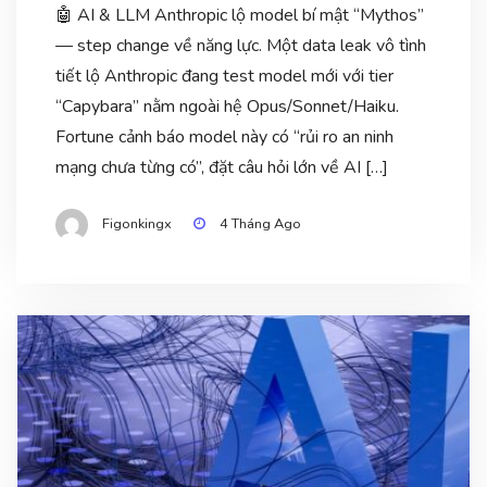
🤖 AI & LLM Anthropic lộ model bí mật “Mythos”
— step change về năng lực. Một data leak vô tình
tiết lộ Anthropic đang test model mới với tier
“Capybara” nằm ngoài hệ Opus/Sonnet/Haiku.
Fortune cảnh báo model này có “rủi ro an ninh
mạng chưa từng có”, đặt câu hỏi lớn về AI […]
Figonkingx
4 Tháng Ago