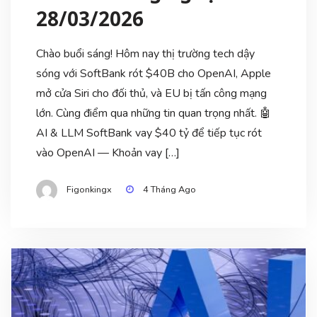
28/03/2026
Chào buổi sáng! Hôm nay thị trường tech dậy
sóng với SoftBank rót $40B cho OpenAI, Apple
mở cửa Siri cho đối thủ, và EU bị tấn công mạng
lớn. Cùng điểm qua những tin quan trọng nhất. 🤖
AI & LLM SoftBank vay $40 tỷ để tiếp tục rót
vào OpenAI — Khoản vay […]
Figonkingx
4 Tháng Ago