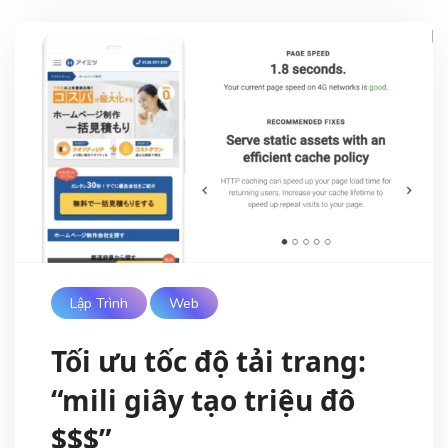
Lập Trình
Web
Tối ưu tốc độ tải trang:
“mili giây tạo triệu đô
$$$”