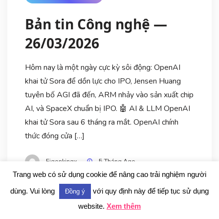
Bản tin Công nghệ —
26/03/2026
Hôm nay là một ngày cực kỳ sôi động: OpenAI
khai tử Sora để dồn lực cho IPO, Jensen Huang
tuyên bố AGI đã đến, ARM nhảy vào sản xuất chip
AI, và SpaceX chuẩn bị IPO. 🤖 AI & LLM OpenAI
khai tử Sora sau 6 tháng ra mắt. OpenAI chính
thức đóng cửa […]
Figonkingx
5 Tháng Ago
Trang web có sử dụng cookie để nâng cao trải nghiệm người
dùng. Vui lòng
với quy định này để tiếp tục sử dụng
Đồng ý
website.
Xem thêm