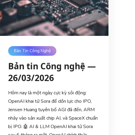
Bản Tin Công Nghệ
Bản tin Công nghệ —
26/03/2026
Hôm nay là một ngày cực kỳ sôi động:
OpenAI khai tử Sora để dồn lực cho IPO,
Jensen Huang tuyên bố AGI đã đến, ARM
nhảy vào sản xuất chip AI, và SpaceX chuẩn
bị IPO. 🤖 AI & LLM OpenAI khai tử Sora
sau 6 tháng ra mắt. OpenAI chính thức