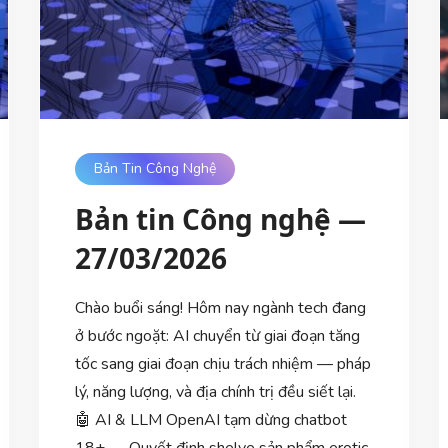
Bản Tin Công Nghệ
Bản tin Công nghệ —
27/03/2026
Chào buổi sáng! Hôm nay ngành tech đang
ở bước ngoặt: AI chuyển từ giai đoạn tăng
tốc sang giai đoạn chịu trách nhiệm — pháp
lý, năng lượng, và địa chính trị đều siết lại.
🤖 AI & LLM OpenAI tạm dừng chatbot
18+ — Quyết định shelve sản phẩm erotic