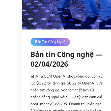
Bản Tin Công Nghệ
Bản tin Công nghệ —
02/04/2026
🤖 AI & LLM OpenAI chốt vòng gọi vốn kỷ
lục $122 tỷ, định giá $852 tỷ OpenAI vừa
hoàn tất vòng gọi vốn lớn nhất lịch sử
ngành công nghệ với $122 tỷ, đạt định giá
post-money $852 tỷ. Doanh thu hiện đạt
$2 tỷ/tháng với gần 1 tỷ người dùng hàng