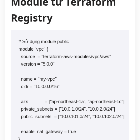
Module từ Terraform
Registry
# Sử dụng module public

module "vpc" {

  source  = "terraform-aws-modules/vpc/aws"

  version = "5.0.0"

  name = "my-vpc"

  cidr = "10.0.0.0/16"

  azs             = ["ap-northeast-1a", "ap-northeast-1c"]

  private_subnets = ["10.0.1.0/24", "10.0.2.0/24"]

  public_subnets  = ["10.0.101.0/24", "10.0.102.0/24"]

  enable_nat_gateway = true

}