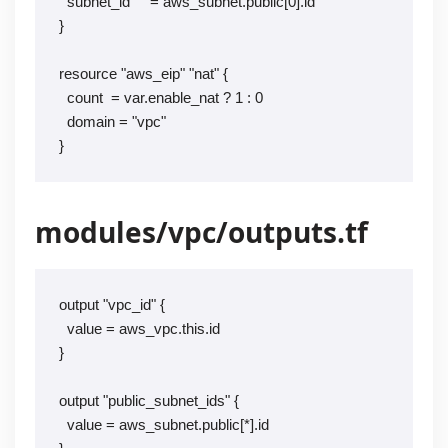
  subnet_id     = aws_subnet.public[0].id

}

resource "aws_eip" "nat" {

  count  = var.enable_nat ? 1 : 0

  domain = "vpc"

}
modules/vpc/outputs.tf
output "vpc_id" {

  value = aws_vpc.this.id

}

output "public_subnet_ids" {

  value = aws_subnet.public[*].id
