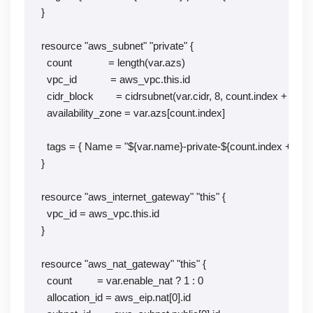
}

resource "aws_subnet" "private" {

  count             = length(var.azs)

  vpc_id            = aws_vpc.this.id

  cidr_block        = cidrsubnet(var.cidr, 8, count.index + 10)

  availability_zone = var.azs[count.index]

  tags = { Name = "${var.name}-private-${count.index + 1}" }

}

resource "aws_internet_gateway" "this" {

  vpc_id = aws_vpc.this.id

}

resource "aws_nat_gateway" "this" {

  count         = var.enable_nat ? 1 : 0

  allocation_id = aws_eip.nat[0].id
