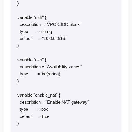
}

variable "cidr" {

  description = "VPC CIDR block"

  type        = string

  default     = "10.0.0.0/16"

}

variable "azs" {

  description = "Availability zones"

  type        = list(string)

}

variable "enable_nat" {

  description = "Enable NAT gateway"

  type        = bool

  default     = true

}