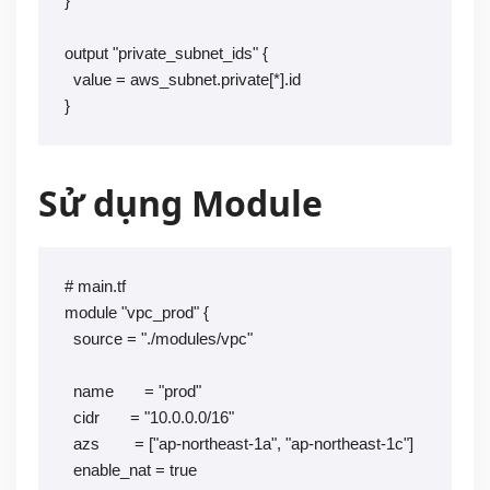
}

output "private_subnet_ids" {

  value = aws_subnet.private[*].id

}
Sử dụng Module
# main.tf

module "vpc_prod" {

  source = "./modules/vpc"

  name       = "prod"

  cidr       = "10.0.0.0/16"

  azs        = ["ap-northeast-1a", "ap-northeast-1c"]

  enable_nat = true
