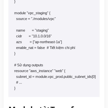
}

module "vpc_staging" {

  source = "./modules/vpc"

  name       = "staging"

  cidr       = "10.1.0.0/16"

  azs        = ["ap-northeast-1a"]

  enable_nat = false  # Tiết kiệm chi phí

}

# Sử dụng outputs

resource "aws_instance" "web" {

  subnet_id = module.vpc_prod.public_subnet_ids[0]

  # ...

}