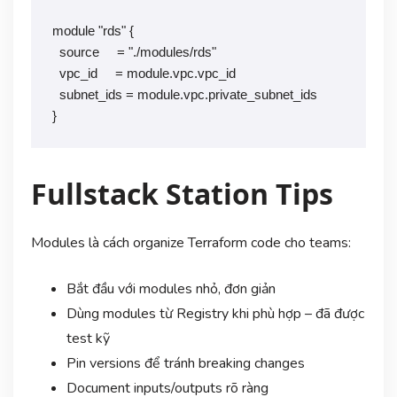
module "rds" {

  source     = "./modules/rds"

  vpc_id     = module.vpc.vpc_id

  subnet_ids = module.vpc.private_subnet_ids

}
Fullstack Station Tips
Modules là cách organize Terraform code cho teams:
Bắt đầu với modules nhỏ, đơn giản
Dùng modules từ Registry khi phù hợp – đã được
test kỹ
Pin versions để tránh breaking changes
Document inputs/outputs rõ ràng