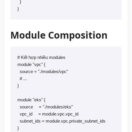
  }

}
Module Composition
# Kết hợp nhiều modules

module "vpc" {

  source = "./modules/vpc"

  # ...

}

module "eks" {

  source     = "./modules/eks"

  vpc_id     = module.vpc.vpc_id

  subnet_ids = module.vpc.private_subnet_ids

}
