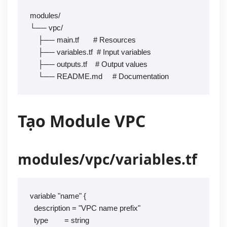
modules/

└── vpc/

    ├── main.tf       # Resources

    ├── variables.tf  # Input variables

    ├── outputs.tf    # Output values

    └── README.md     # Documentation
Tạo Module VPC
modules/vpc/variables.tf
variable "name" {

  description = "VPC name prefix"

  type        = string
